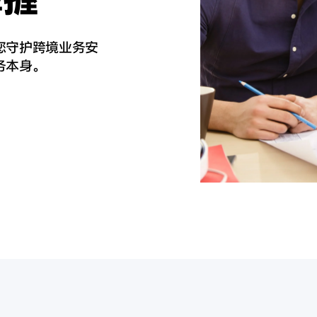
您守护跨境业务安
务
本身。