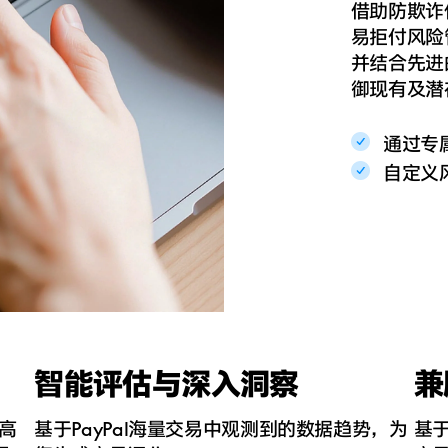
借助防欺诈
易拒付风险
并结合先进
御现有及潜
通过专
自定义
智能评估与深入洞察
兼
-高
基于PayPal海量交易中观测到的数据趋势，为
​