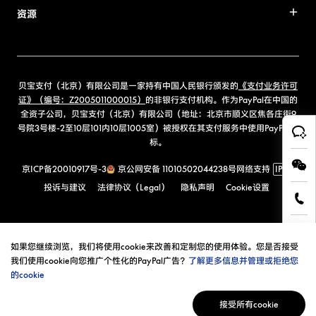
资源
贝宝支付（北京）有限公司是一家持有中国人民银行颁发的
《支付业务许可
证》（编号：Z2005011000015）
的非银行支付机构。作为PayPal在中国的
全资子公司，贝宝支付（北京）有限公司（地址：北京市顺义区焦各庄街9
号院3号楼-2至10层101内10层1005室）被授权在其支付服务中使用PayPal商
标。
京ICP备20010917号-3
京公网安备 11010502044238号
网络支持
IPv6
投诉与建议
法律协议（Legal）
隐私声明
Cookie设置
如果您继续浏览，我们将使用cookie来改善和定制您的使用体验。您是否接受
我们使用cookie向您推广个性化的PayPal广告？
了解更多信息并管理或拒绝您
的cookie
接受所有cookie