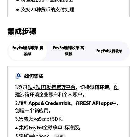
支持23种货币的支付处理
集成步骤
PayPal全球收单-标
PayPal全球收单-高
PayPal快闪收单
准版
级版
如何集成
1.登录
PayPal开发者管理平台
，切换
沙箱环境
，
创
建沙箱环境企业账户和个人账户
。
2.转到
Apps & Credentials
，在
REST API apps
中，
创建一个新应用。
3.集成
JavaScript SDK
。
4.
集成PayPal全球收单-标准版
。
5.
添加Webhook
。
可选