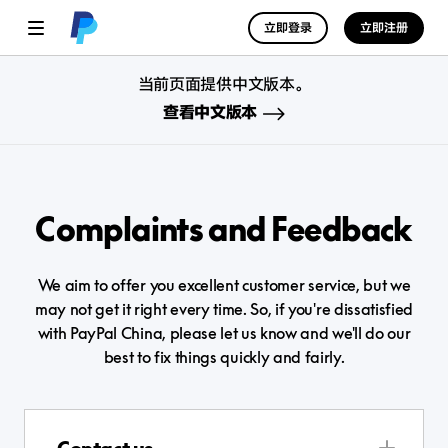
立即登录
立即注册
当前页面提供中文版本。
查看中文版本
Complaints and Feedback
We aim to offer you excellent customer service, but we
may not get it right every time. So, if you're dissatisfied
with PayPal China, please let us know and we'll do our
best to fix things quickly and fairly.