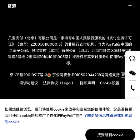
资源
贝宝支付（北京）有限公司是一家持有中国人民银行颁发的
《支付业务许可
证》（编号：Z2005011000015）
的非银行支付机构。作为PayPal在中国的
全资子公司，贝宝支付（北京）有限公司（地址：北京市顺义区焦各庄街9
号院3号楼-2至10层101内10层1005室）被授权在其支付服务中使用PayPal商
标。
京ICP备20010917号-3
京公网安备 11010502044238号
网络支持
IPv6
投诉与建议
法律协议（Legal）
隐私声明
Cookie设置
如果您继续浏览，我们将使用cookie来改善和定制您的使用体验。您是否接受
我们使用cookie向您推广个性化的PayPal广告？
了解更多信息并管理或拒绝您
的cookie
接受所有cookie