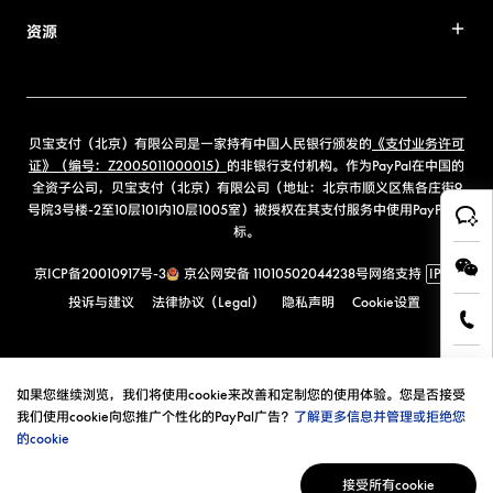
资源
贝宝支付（北京）有限公司是一家持有中国人民银行颁发的
《支付业务许可
证》（编号：Z2005011000015）
的非银行支付机构。作为PayPal在中国的
全资子公司，贝宝支付（北京）有限公司（地址：北京市顺义区焦各庄街9
号院3号楼-2至10层101内10层1005室）被授权在其支付服务中使用PayPal商
标。
京ICP备20010917号-3
京公网安备 11010502044238号
网络支持
IPv6
投诉与建议
法律协议（Legal）
隐私声明
Cookie设置
如果您继续浏览，我们将使用cookie来改善和定制您的使用体验。您是否接受
我们使用cookie向您推广个性化的PayPal广告？
了解更多信息并管理或拒绝您
的cookie
接受所有cookie