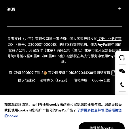
资源
贝宝支付（北京）有限公司是一家持有中国人民银行颁发的
《支付业务许可
证》（编号：Z2005011000015）
的非银行支付机构。作为PayPal在中国的
全资子公司，贝宝支付（北京）有限公司（地址：北京市顺义区焦各庄街9
号院3号楼-2至10层101内10层1005室）被授权在其支付服务中使用PayPal商
标。
京ICP备20010917号-3
京公网安备 11010502044238号
网络支持
IPv6
投诉与建议
法律协议（Legal）
隐私声明
Cookie设置
如果您继续浏览，我们将使用cookie来改善和定制您的使用体验。您是否接受
我们使用cookie向您推广个性化的PayPal广告？
了解更多信息并管理或拒绝您
的cookie
接受所有cookie