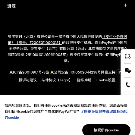
资源
贝宝支付（北京）有限公司是一家持有中国人民银行颁发的
《支付业务许可
证》（编号：Z2005011000015）
的非银行支付机构。作为PayPal在中国的
全资子公司，贝宝支付（北京）有限公司（地址：北京市顺义区焦各庄街9
号院3号楼-2至10层101内10层1005室）被授权在其支付服务中使用PayPal商
标。
京ICP备20010917号-3
京公网安备 11010502044238号
网络支持
IPv6
投诉与建议
法律协议（Legal）
隐私声明
Cookie设置
如果您继续浏览，我们将使用cookie来改善和定制您的使用体验。您是否接受
我们使用cookie向您推广个性化的PayPal广告？
了解更多信息并管理或拒绝您
的cookie
接受所有cookie