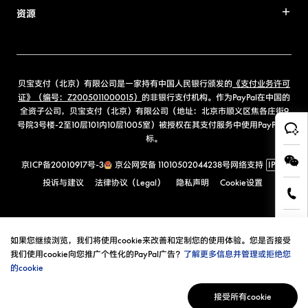
资源
贝宝支付（北京）有限公司是一家持有中国人民银行颁发的
《支付业务许可
证》（编号：Z2005011000015）
的非银行支付机构。作为PayPal在中国的
全资子公司，贝宝支付（北京）有限公司（地址：北京市顺义区焦各庄街9
号院3号楼-2至10层101内10层1005室）被授权在其支付服务中使用PayPal商
标。
京ICP备20010917号-3
京公网安备 11010502044238号
网络支持
IPv6
投诉与建议
法律协议（Legal）
隐私声明
Cookie设置
如果您继续浏览，我们将使用cookie来改善和定制您的使用体验。您是否接受
我们使用cookie向您推广个性化的PayPal广告？
了解更多信息并管理或拒绝您
的cookie
接受所有cookie