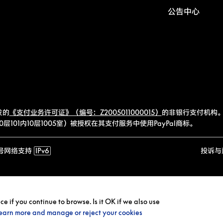
公告中心
发的
《支付业务许可证》（编号：Z2005011000015）
的非银行支付机构。
101内10层1005室）被授权在其支付服务中使用PayPal商标。
号
网络支持
IPv6
投诉与
 if you continue to browse. Is it OK if we also use
earn more and manage or reject your cookies