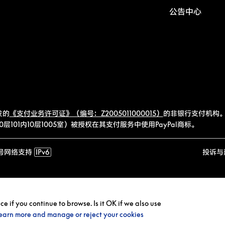
公告中心
发的
《支付业务许可证》（编号：Z2005011000015）
的非银行支付机构。
101内10层1005室）被授权在其支付服务中使用PayPal商标。
号
网络支持
IPv6
投诉与
 if you continue to browse. Is it OK if we also use
earn more and manage or reject your cookies