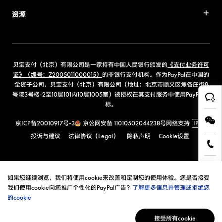
资源
贝宝支付（北京）有限公司是一家持有中国人民银行颁发的
《支付业务许可
证》（编号：Z2005011000015）
的非银行支付机构。作为PayPal在中国的
全资子公司，贝宝支付（北京）有限公司（地址：北京市顺义区焦各庄街9
号院3号楼-2至10层101内10层1005室）被授权在其支付服务中使用PayPal商
标。
京ICP备20010917号-3
京公网安备 11010502044238号
网络支持
IPv6
投诉与建议
法律协议（Legal）
隐私声明
Cookie设置
如果您继续浏览，我们将使用cookie来改善和定制您的使用体验。您是否接受
我们使用cookie向您推广个性化的PayPal广告？
了解更多信息并管理或拒绝您
的cookie
接受所有cookie