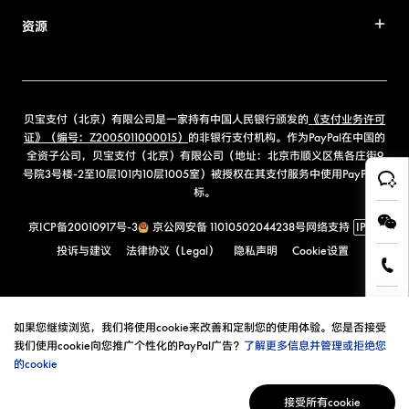
资源
贝宝支付（北京）有限公司是一家持有中国人民银行颁发的
《支付业务许可
证》（编号：Z2005011000015）
的非银行支付机构。作为PayPal在中国的
全资子公司，贝宝支付（北京）有限公司（地址：北京市顺义区焦各庄街9
号院3号楼-2至10层101内10层1005室）被授权在其支付服务中使用PayPal商
标。
京ICP备20010917号-3
京公网安备 11010502044238号
网络支持
IPv6
投诉与建议
法律协议（Legal）
隐私声明
Cookie设置
如果您继续浏览，我们将使用cookie来改善和定制您的使用体验。您是否接受
我们使用cookie向您推广个性化的PayPal广告？
了解更多信息并管理或拒绝您
的cookie
接受所有cookie