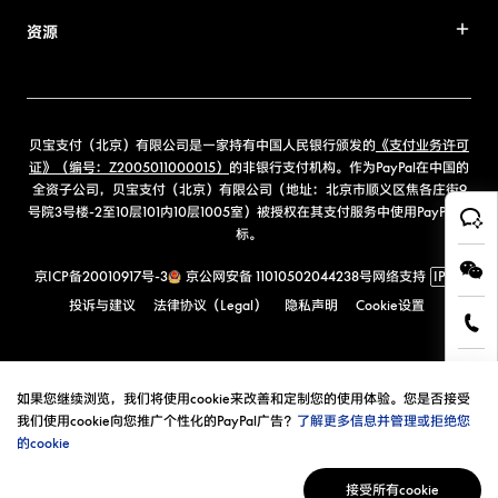
资源
贝宝支付（北京）有限公司是一家持有中国人民银行颁发的
《支付业务许可
证》（编号：Z2005011000015）
的非银行支付机构。作为PayPal在中国的
全资子公司，贝宝支付（北京）有限公司（地址：北京市顺义区焦各庄街9
号院3号楼-2至10层101内10层1005室）被授权在其支付服务中使用PayPal商
标。
京ICP备20010917号-3
京公网安备 11010502044238号
网络支持
IPv6
投诉与建议
法律协议（Legal）
隐私声明
Cookie设置
如果您继续浏览，我们将使用cookie来改善和定制您的使用体验。您是否接受
我们使用cookie向您推广个性化的PayPal广告？
了解更多信息并管理或拒绝您
的cookie
接受所有cookie