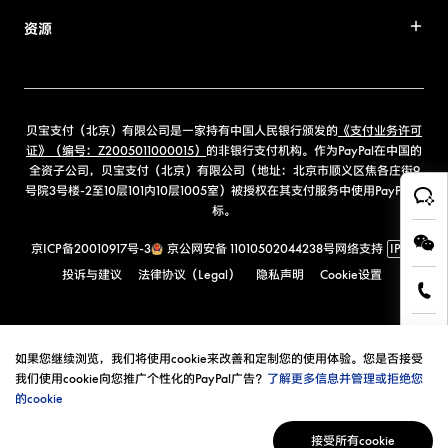
资源
贝宝支付（北京）有限公司是一家持有中国人民银行颁发的
《支付业务许可
证》（编号：Z2005011000015）
的非银行支付机构。作为PayPal在中国的
全资子公司，贝宝支付（北京）有限公司（地址：北京市顺义区焦各庄街9
号院3号楼-2至10层101内10层1005室）被授权在其支付服务中使用PayPal商
标。
京ICP备20010917号-3
京公网安备 11010502044238号
网络支持
IPv6
投诉与建议
法律协议（Legal）
隐私声明
Cookie设置
如果您继续浏览，我们将使用cookie来改善和定制您的使用体验。您是否接受
我们使用cookie向您推广个性化的PayPal广告？
了解更多信息并管理或拒绝您
的cookie
接受所有cookie