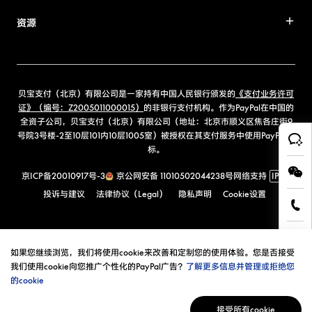
资源
贝宝支付（北京）有限公司是一家持有中国人民银行颁发的
《支付业务许可
证》（编号：Z2005011000015）
的非银行支付机构。作为PayPal在中国的
全资子公司，贝宝支付（北京）有限公司（地址：北京市顺义区焦各庄街9
号院3号楼-2至10层101内10层1005室）被授权在其支付服务中使用PayPal商
标。
京ICP备20010917号-3
京公网安备 11010502044238号
网络支持
IPv6
投诉与建议
法律协议（Legal）
隐私声明
Cookie设置
如果您继续浏览，我们将使用cookie来改善和定制您的使用体验。您是否接受
我们使用cookie向您推广个性化的PayPal广告？
了解更多信息并管理或拒绝您
的cookie
接受所有cookie