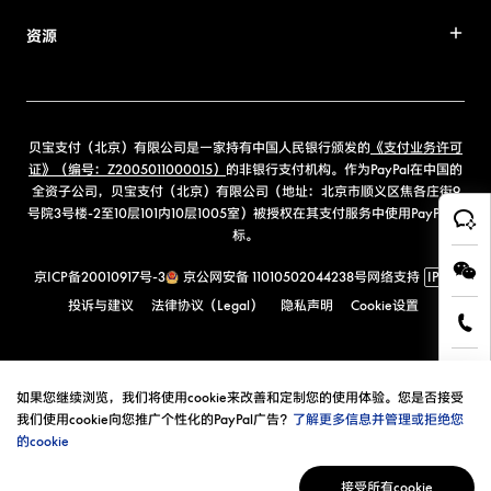
资源
贝宝支付（北京）有限公司是一家持有中国人民银行颁发的
《支付业务许可
证》（编号：Z2005011000015）
的非银行支付机构。作为PayPal在中国的
全资子公司，贝宝支付（北京）有限公司（地址：北京市顺义区焦各庄街9
号院3号楼-2至10层101内10层1005室）被授权在其支付服务中使用PayPal商
标。
京ICP备20010917号-3
京公网安备 11010502044238号
网络支持
IPv6
投诉与建议
法律协议（Legal）
隐私声明
Cookie设置
如果您继续浏览，我们将使用cookie来改善和定制您的使用体验。您是否接受
我们使用cookie向您推广个性化的PayPal广告？
了解更多信息并管理或拒绝您
的cookie
接受所有cookie