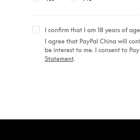
I confirm that I am 18 years of age
I agree that PayPal China will co
be interest to me. I consent to P
Statement
.