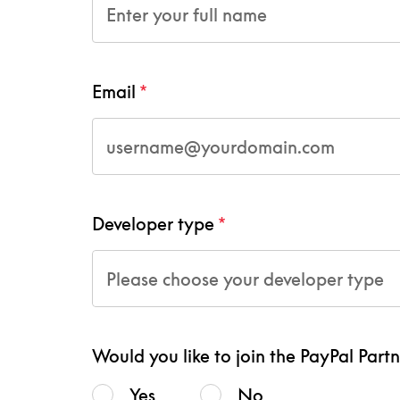
Email
Developer type
Please choose your developer type
Would you like to join the PayPal Part
Yes
No